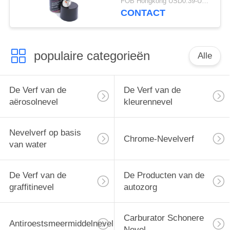
FOB Hongkong USD0.39-USD0.59 per piece MOQ:12000pcs/1000ctns
Aërosol
CONTACT
populaire categorieën
Alle
De Verf van de
De Verf van de
aërosolnevel
kleurennevel
Nevelverf op basis
Chrome-Nevelverf
van water
De Verf van de
De Producten van de
graffitinevel
autozorg
Carburator Schonere
Antiroestsmeermiddelnevel
Nevel