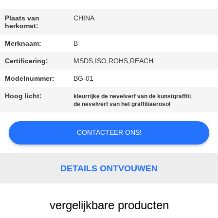
CONTACTEER
ONS
Plaats van
CHINA
herkomst:
Merknaam:
B
VERZOEK
Certificering:
MSDS,ISO,ROHS,REACH
OM
EEN
Modelnummer:
BG-01
CITAAT
Hoog licht:
,
kleurrijke de nevelverf van de kunstgraffiti
de nevelverf van het graffitiaërosol
SITEMAP
CONTACTEER ONS!
PRIVACY
DETAILS ONTVOUWEN
POLICY
vergelijkbare producten