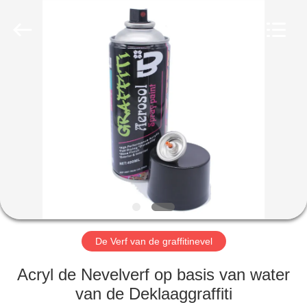
Anyang
Baide
Fine
Chemical
Co.,
Ltd..
All
Rights
HUIS
Reserved.
PRODUCTEN
ONGEVEER
ONS
FABRIEKSREIS
De Verf van de graffitinevel
KWALITEITSCONTROLE
Acryl de Nevelverf op basis van water
van de Deklaaggraffiti