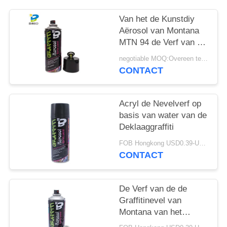
Van het de Kunstdiy
Aërosol van Montana
MTN 94 de Verf van de
de Graffitinevel
negotiable MOQ:Overeen te komen
CONTACT
Acryl de Nevelverf op
basis van water van de
Deklaaggraffiti
FOB Hongkong USD0.39-USD0.59 per piece MOQ:12000pcs/1000ctns
CONTACT
De Verf van de de
Graffitinevel van
Montana van het
kunstenaarsdiy 400ml