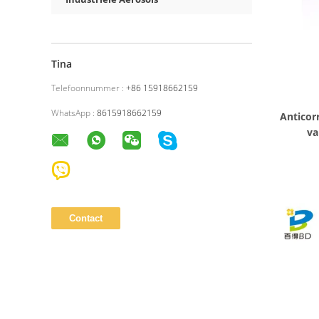
Tina
Telefoonnummer :
+86 15918662159
WhatsApp :
8615918662159
Anticorro
va