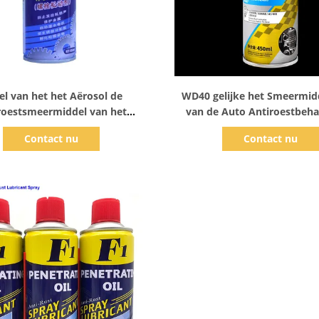
Toon details
Toon details
el van het het Aërosol de
WD40 gelijke het Smeermid
roestsmeermiddel van het
van de Auto Antiroestbeha
Mutidoel
Contact nu
Contact nu