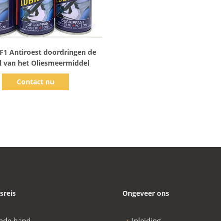
Toon details
F1 Antiroest doordringen de
l van het Oliesmeermiddel
Contact nu
sreis
Ongeveer ons
nde band
Inleiding