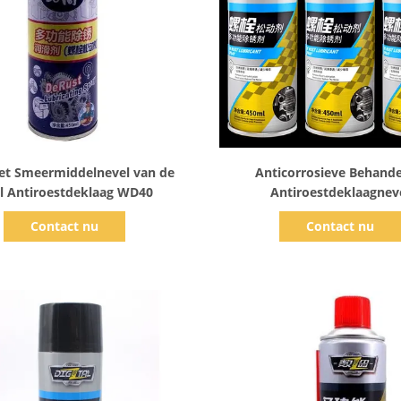
Toon details
Toon details
het Smeermiddelnevel van de
Anticorrosieve Behande
l Antiroestdeklaag WD40
Antiroestdeklaagnev
Contact nu
Contact nu