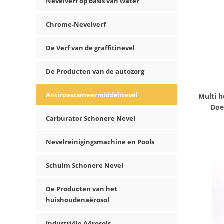
Nevelverf op basis van water
Chrome-Nevelverf
De Verf van de graffitinevel
De Producten van de autozorg
Antiroestsmeermiddelnevel
Multi 
Doe
Carburator Schonere Nevel
Nevelreinigingsmachine en Pools
Schuim Schonere Nevel
De Producten van het
huishoudenaërosol
Industriële Aërosols