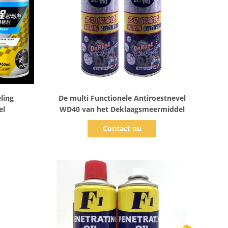
Toon details
ling
De multi Functionele Antiroestnevel
el
WD40 van het Deklaagsmeermiddel
Contact nu