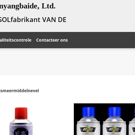
nyangbaide, Ltd.
SOLfabrikant VAN DE
liteitscontrole
Contacteer ons
tsmeermiddelnevel