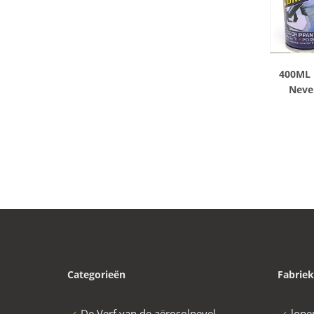
400ML 
Neve
Categorieën
Fabriek
De Verf van de aërosolnevel
lope