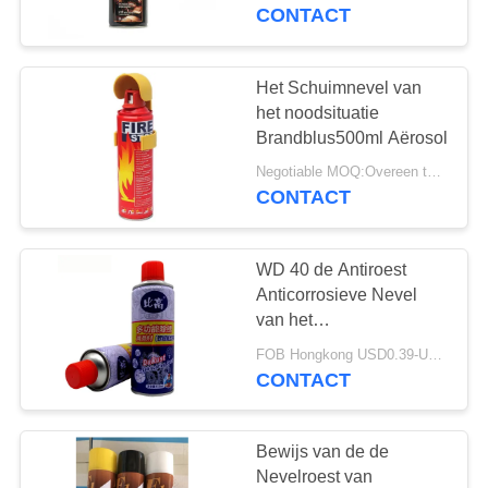
CONTACTEER
CONTACT
ONS
Het Schuimnevel van
6
VERZOEK
het noodsituatie
Nevelverf op basis
OM
Brandblus500ml Aërosol
EEN
van water
Negotiable MOQ:Overeen te komen
CONTACT
CITAAT
WD 40 de Antiroest
Anticorrosieve Nevel
van het
9
Aërosolsmeermiddel
FOB Hongkong USD0.39-USD0.59 per piece MOQ:12000pcs/1000ctns
CONTACT
Chrome-Nevelverf
Bewijs van de de
Nevelroest van