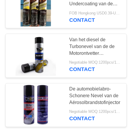
Undercoating van de
autozorg het Chassis
FOB Hongkong USD0.39-USD0.59 per piece MOQ:12000pcs/1000ctns
Met rubber bekleede
CONTACT
3
De Verf van de
Van het diesel de
graffitinevel
Turbonevel van de de
Motorontvetter
Motorschuim Schonere
Negotiable MOQ:1200pcs/100ctns voor elke kleur
CONTACT
36
De automobielabro-
De Producten van
Schonere Nevel van de
Aërosolbrandstofinjector
de autozorg
Negotiable MOQ:1200pcs/100ctns voor elke kleur
CONTACT