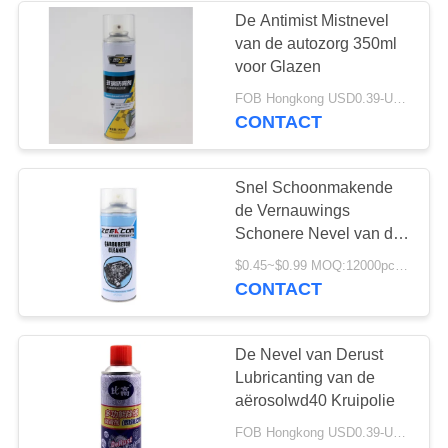
De Antimist Mistnevel
van de autozorg 350ml
10
voor Glazen
FOB Hongkong USD0.39-USD0.59 per piece MOQ:12000pcs/1000ctns
Antiroestsmeermiddelne
CONTACT
Snel Schoonmakende
de Vernauwings
Schonere Nevel van de
Autocarburator
8
$0.45~$0.99 MOQ:12000pcs/1000ctns
CONTACT
Carburator
Schonere Nevel
De Nevel van Derust
Lubricanting van de
aërosolwd40 Kruipolie
FOB Hongkong USD0.39-USD0.59 per piece MOQ:12000pcs/1000ctns