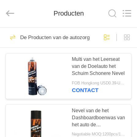
van
de
aërosolnevel
Producten
Leverancier.
Copyright
©
2020
-
HUIS
19
2024
aerosol-
De Producten van de autozorg
spray-
De Verf van de
paint.com.
All
PRODUCTEN
Rights
aërosolnevel
Reserved.
Multi van het Leerseat
van de Doelauto het
ONGEVEER
Schuim Schonere Nevel
ONS
FOB Hongkong USD0.39-USD0.59 per piece MOQ:12000pcs/500ctns
CONTACT
16
FABRIEKSREIS
De Verf van de
Nevel van de het
KWALITEITSCONTROLE
Dashboardboenwas van
kleurennevel
het auto de
Binnenlandse Aërosol
Negotiable MOQ:1200pcs/100ctns voor elke kleur