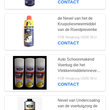
CONTACT
4
Nevelreinigingsmachine
de Nevel van het de
Kruipoliesmeermiddel
en Pools
van de Roestpreventie
FOB Hongkong USD0.39-USD0.59 per piece MOQ:12000pcs/1000ctns
CONTACT
Auto Schoonmakend
5
Voertuig die het
Schuim Schonere
Vlekkenmiddelennevel
detailleren van de
Nevel
FOB Hongkong USD0.39-USD0.59 per piece MOQ:12000pcs/1000ctns
Wasteer
CONTACT
Nevel van Undercoating
van de voertuigzorg de