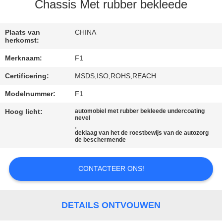
CONTACTEER
Chassis Met rubber bekleede
ONS
Plaats van
CHINA
herkomst:
VERZOEK
Merknaam:
F1
OM
Certificering:
MSDS,ISO,ROHS,REACH
EEN
Modelnummer:
F1
CITAAT
Hoog licht:
automobiel met rubber bekleede undercoating
nevel
,
SITEMAP
deklaag van het de roestbewijs van de autozorg
de beschermende
PRIVACY
CONTACTEER ONS!
POLICY
DETAILS ONTVOUWEN