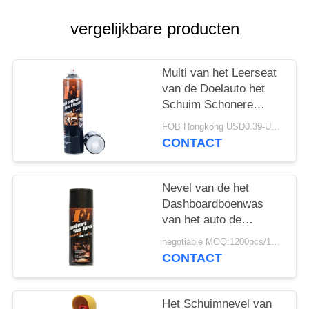
vergelijkbare producten
Multi van het Leerseat
van de Doelauto het
Schuim Schonere
Nevel
FOB Hongkong USD0.39-USD0.59 per piece MOQ:12000pcs/500ctns
CONTACT
Nevel van de het
Dashboardboenwas
van het auto de
Binnenlandse Aërosol
negotiable MOQ:1200pcs/100ctns voor elke kleur
CONTACT
Het Schuimnevel van