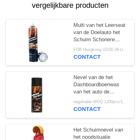
vergelijkbare producten
Multi van het Leerseat
van de Doelauto het
Schuim Schonere
Nevel
FOB Hongkong USD0.39-USD0.59 per piece MOQ:12000pcs/500ctns
CONTACT
Nevel van de het
Dashboardboenwas
van het auto de
Binnenlandse Aërosol
negotiable MOQ:1200pcs/100ctns voor elke kleur
CONTACT
Het Schuimnevel van
het noodsituatie