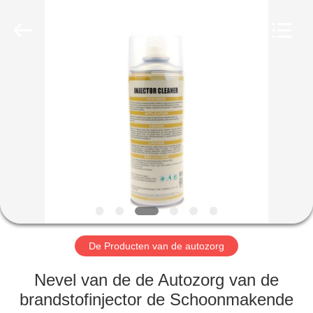
Anyang
Baide
Fine
Chemical
Co.,
Ltd..
All
Rights
HUIS
Reserved.
PRODUCTEN
ONGEVEER
ONS
FABRIEKSREIS
De Producten van de autozorg
KWALITEITSCONTROLE
Nevel van de de Autozorg van de
brandstofinjector de Schoonmakende