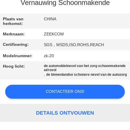
CONTACTEER
Vernauwing Schoonmakende
ONS
Plaats van
CHINA
herkomst:
VERZOEK
Merknaam:
ZEEKCOM
OM
Certificering:
SGS，MSDS,ISO,ROHS,REACH
EEN
CITAAT
Modelnummer:
zk-20
Hoog licht:
de automobielnevel van het zorg schoonmakende
aërosol
SITEMAP
,
de binnenlandse schonere nevel van de autozorg
CONTACTEER ONS!
PRIVACY
POLICY
DETAILS ONTVOUWEN