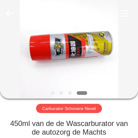
van
de
aërosolnevel
Leverancier.
Copyright
©
2020
-
HUIS
2025
Anyang
Baide
Fine
Chemical
PRODUCTEN
Co.,
Ltd..
All
Rights
Reserved.
ONGEVEER
ONS
FABRIEKSREIS
Carburator Schonere Nevel
KWALITEITSCONTROLE
450ml van de de Wascarburator van
de autozorg de Machts