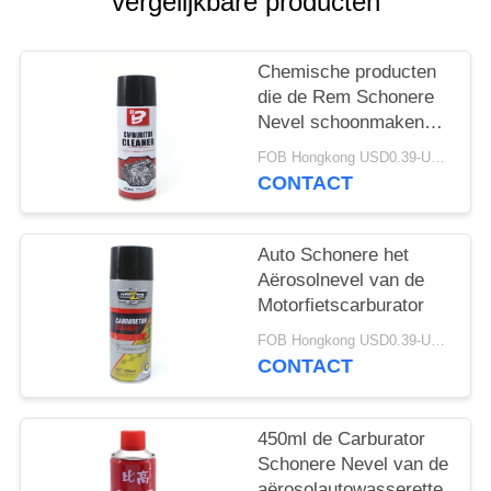
vergelijkbare producten
Chemische producten
die de Rem Schonere
Nevel schoonmaken
van de
FOB Hongkong USD0.39-USD0.59 per piece MOQ:12000pcs/1000ctns
Carburatorvernauwing
CONTACT
Auto Schonere het
Aërosolnevel van de
Motorfietscarburator
FOB Hongkong USD0.39-USD0.59 per piece MOQ:12000pcs/1000ctns
CONTACT
450ml de Carburator
Schonere Nevel van de
aërosolautowasserette