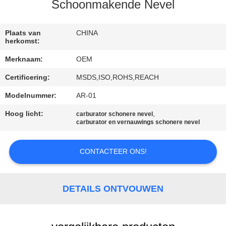
CONTACTEER
Schoonmakende Nevel
ONS
Plaats van
CHINA
herkomst:
VERZOEK
Merknaam:
OEM
OM
Certificering:
MSDS,ISO,ROHS,REACH
EEN
Modelnummer:
AR-01
CITAAT
Hoog licht:
,
carburator schonere nevel
carburator en vernauwings schonere nevel
SITEMAP
CONTACTEER ONS!
PRIVACY
POLICY
DETAILS ONTVOUWEN