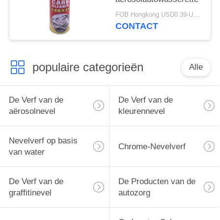
FOB Hongkong USD0.39-USD0.59 per piece MOQ:12000pcs/1000ctns
CONTACT
populaire categorieën
Alle
De Verf van de
De Verf van de
aërosolnevel
kleurennevel
Nevelverf op basis
Chrome-Nevelverf
van water
De Verf van de
De Producten van de
graffitinevel
autozorg