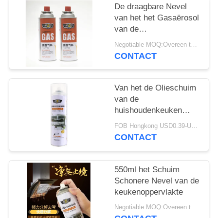
De draagbare Nevel
van het het Gasaërosol
van de
Huishouden400ml
Negotiable MOQ:Overeen te komen
Cassette
CONTACT
Van het de Olieschuim
van de
huishoudenkeuken
Zware Schonere het
FOB Hongkong USD0.39-USD0.59 per piece MOQ:12000pcs/500ctns
Aërosolnevel
CONTACT
550ml het Schuim
Schonere Nevel van de
keukenoppervlakte
Negotiable MOQ:Overeen te komen