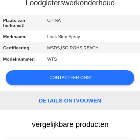
CONTACTEER
Loodgieterswerkonderhoud
ONS
Plaats van
CHINA
herkomst:
VERZOEK
Merknaam:
Leak Stop Spray
OM
Certificering:
MSDS,ISO,ROHS,REACH
EEN
Modelnummer:
WTS
CITAAT
CONTACTEER ONS!
DETAILS ONTVOUWEN
vergelijkbare producten