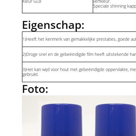
Kleur GLB
verfkleur.
Speciale shinning ka
Eigenschap:
1)Heeft het kenmerk van gemakkelijke prestaties, goede aut
2)Droge snel en de gebeëindigde film heeft uitstekende hardhe
3)Het kan wijd voor hout met gebeëindigde oppervlakte, m
gebruikt.
Foto: