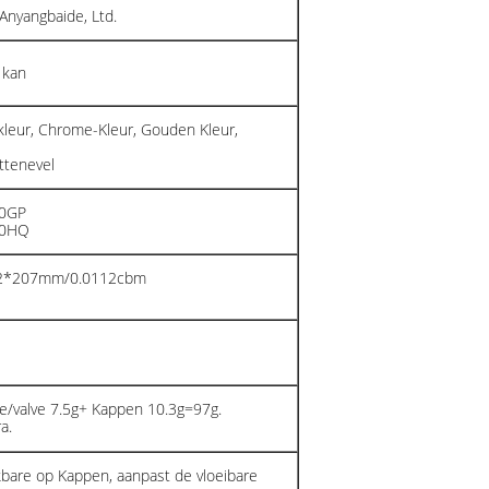
Anyangbaide, Ltd.
 kan
kleur, Chrome-Kleur, Gouden Kleur,
ttenevel
20GP
40HQ
02*207mm/0.0112cbm
e/valve 7.5g+ Kappen 10.3g=97g.
a.
bare op Kappen, aanpast de vloeibare