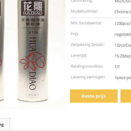
Certificering:
MSDS,IS
Modelnummer:
Chrome-V
Min. bestelaantal:
1200pcs/1
Prijs:
negotiabl
Verpakking Details:
12pcs/Ca
Levertijd:
15-20days
Betalingscondities:
T/T
Levering vermogen:
1piece p
Beste prijs
ng