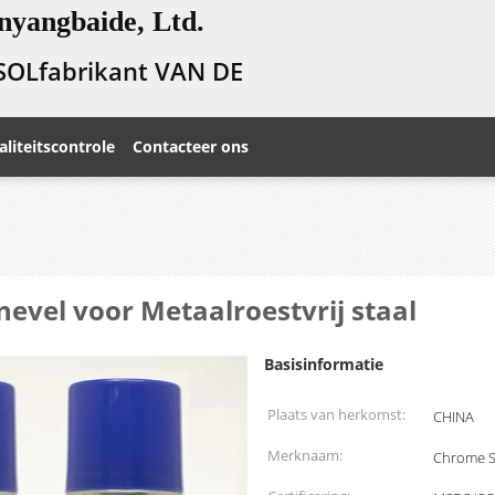
nyangbaide, Ltd.
SOLfabrikant VAN DE
liteitscontrole
Contacteer ons
evel voor Metaalroestvrij staal
Basisinformatie
Plaats van herkomst:
CHINA
Merknaam:
Chrome S