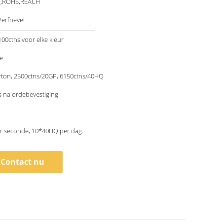
O,ROHS,REACH
erfnevel
00ctns voor elke kleur
e
rton, 2500ctns/20GP, 6150ctns/40HQ
 na ordebevestiging
er seconde, 10*40HQ per dag.
Contact nu