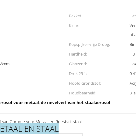
Pakket:
Het
Kleur:
Vee
of 
Kopspijker-vrije Droog:
Bin
Hardheid:
HB
158mm
Glanzend:
Hog
Druk 25 ' c:
0.
Hoofd Grondstof:
Acr
Houdbaarheid:
3 j
ërosol voor metaal
de nevelverf van het staalaërosol
,
 van Chrome voor Metaal en Roestvrij staal
ETAAL EN STAAL