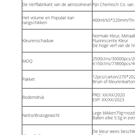
De Verffabrikant van de aërosolnevel
Fijn Chemisch Co. van 
Het volume en Populair kan
400ml/65*220mm/Tin
rangschikken
Normale Kleur, Metaal
Kleurenschaduw
Fluorescente Kleur
De hoge verf van de hi
2500ctns/30000pcs/
MOQ
6150ctns/73800pcs/
12pcs/carton/270*2
Pakket
Bruin of Kleurenkarton
PRD: XX/XX/2020
Bodemdruk
EXP: XX/XX/2023
Lege blikken79g+nozzl
Netto/Brutogewicht
Ballen elke 5.5g in extr
De kleur wees beschik