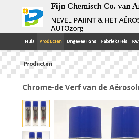
Fijn Chemisch Co. van A
NEVEL PAIINT & HET AËRO
AUTOzorg
Huis
Producten
Ongeveer ons
Fabrieksreis
Kwa
Producten
Chrome-de Verf van de Aërosoln