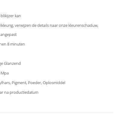
 blikijzer kan
lkleurig, verwijzen de details naar onze kleurenschaduw,
aangepast
nen 8 minuten
e Glanzend
41Mpa
ylhars, Pigment, Poeder, Oplosmiddel
aar na productiedatum