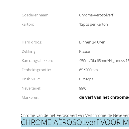
Goederennaam:
Chrome-Aërosolverf
karton:
12pcs per Karton
Hard droog:
Binnen 24 Uren
Dekking:
Klasse II
Kan rangschikken:
450ml/Dia 65mm*Highness 
Eenheidsgrootte:
65*200mm
Druk 50 ' c:
0.75Mpa
Neveltarief:
99%
de verf van het chrooma
Markeren:
Chrome-van de het Aërosolverf van Verfchrome de Nevelverf
CHROME-AËROSOLverf VOOR M