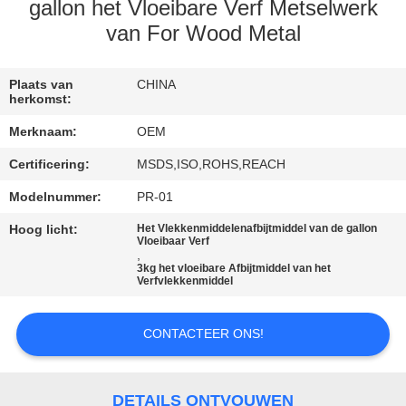
CONTACTEER
gallon het Vloeibare Verf Metselwerk
ONS
van For Wood Metal
VERZOEK
Plaats van
CHINA
herkomst:
OM
Merknaam:
OEM
EEN
Certificering:
MSDS,ISO,ROHS,REACH
CITAAT
Modelnummer:
PR-01
Hoog licht:
Het Vlekkenmiddelenafbijtmiddel van de gallon
SITEMAP
Vloeibaar Verf
,
3kg het vloeibare Afbijtmiddel van het
Verfvlekkenmiddel
PRIVACY
POLICY
CONTACTEER ONS!
DETAILS ONTVOUWEN