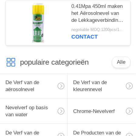
0.41Mpa 450ml maken
het Aërosolnevel van
de Lekkageverbinding
voor ABS waterdicht
negotiable MOQ:1200pcs/100ctns voor elke kleur
CONTACT
populaire categorieën
Alle
De Verf van de
De Verf van de
aërosolnevel
kleurennevel
Nevelverf op basis
Chrome-Nevelverf
van water
De Verf van de
De Producten van de