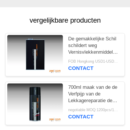
vergelijkbare producten
De gemakkelijke Schil
schildert weg
Vernisvlekkenmiddel
voor Houten
FOB Hongkong USD1-USD3 per piece MOQ:1000pcs
Metaalmetselwerk
CONTACT
700ml maak van de de
Verfpijp van de
Lekkagereparatie de
Nevel van het het
negotiable MOQ:1200pcs/100ctns voor elke kleur
Dichtingsproductaërosol
CONTACT
waterdicht