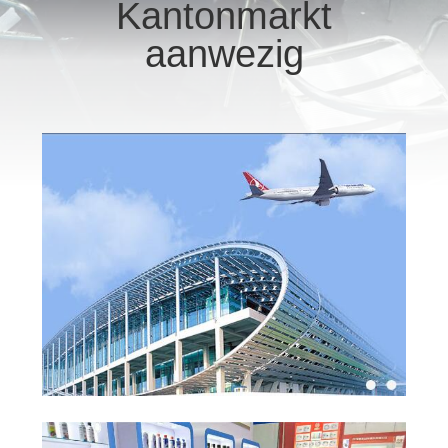
CONTACTEER
Kantonmarkt
ONS
aanwezig
VERZOEK
OM
EEN
CITAAT