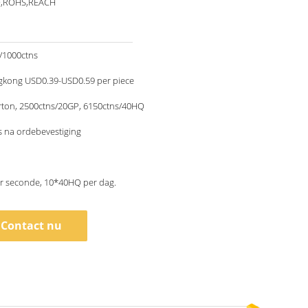
O,ROHS,REACH
/1000ctns
kong USD0.39-USD0.59 per piece
rton, 2500ctns/20GP, 6150ctns/40HQ
 na ordebevestiging
er seconde, 10*40HQ per dag.
Contact nu