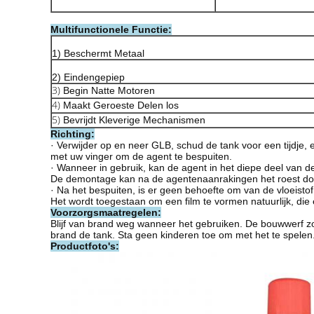
Multifunctionele Functie:
1) Beschermt Metaal
2) Eindengepiep
3)
Begin Natte Motoren
4)
Maakt Geroeste Delen los
5)
Bevrijdt Kleverige Mechanismen
Richting:
· Verwijder op en neer GLB, schud de tank voor een tijdje, 
met uw vinger om de agent te bespuiten.
· Wanneer in gebruik, kan de agent in het diepe deel van 
De demontage kan na de agentenaanrakingen het roest dod
· Na het bespuiten, is er geen behoefte om van de vloeisto
Het wordt toegestaan om een film te vormen natuurlijk, die
Voorzorgsmaatregelen:
Blijf van brand weg wanneer het gebruiken. De bouwwerf zo
brand de tank. Sta geen kinderen toe om met het te spelen
Productfoto's: