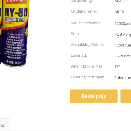
Certificering:
MSDS,IS
Modelnummer:
AR-01
Min. bestelaantal:
12000pcs
Prijs:
FOB Hong
Verpakking Details:
12pcs/Ca
Levertijd:
15-20days
Betalingscondities:
T/T
Levering vermogen:
1piece p
Beste prijs
ng