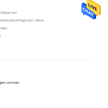
 blikijzer kan
0ml/Dia 65mm*Highness 158mm
41Mpa
%
gen corrosie,