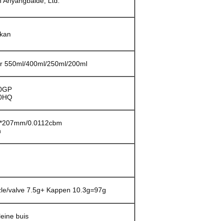
n Anyangbaide, Ltd.
kan
r 550ml/400ml/250ml/200ml
20GP
40HQ
02*207mm/0.0112cbm
n
le/valve 7.5g+ Kappen 10.3g=97g
eine buis