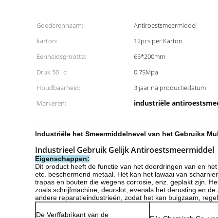
Goederennaam:
Antiroestsmeermiddel
karton:
12pcs per Karton
Eenheidsgrootte:
65*200mm
Druk 50 ' c:
0.75Mpa
Houdbaarheid:
3 jaar na productiedatum
industriële antiroestsm
Markeren:
Industriële het Smeermiddelnevel van het Gebruiks Mult
Industrieel Gebruik Gelijk Antiroestsmeermiddel
Eigenschappen:
Dit product heeft de functie van het doordringen van en he
etc. beschermend metaal. Het kan het lawaai van scharnie
trapas en bouten die wegens corrosie, enz. geplakt zijn. H
zoals schrijfmachine, deurslot, evenals het derusting en de
andere reparatieindustrieën, zodat het kan buigzaam, regelm
De Verffabrikant van de