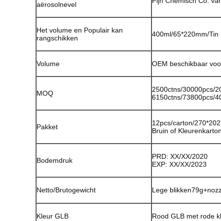
Fijn Chemisch Co. va
aërosolnevel
Het volume en Populair kan
400ml/65*220mm/Tin 
rangschikken
Volume
OEM beschikbaar voo
2500ctns/30000pcs/
MOQ
6150ctns/73800pcs/
12pcs/carton/270*2
Pakket
Bruin of Kleurenkarto
PRD: XX/XX/2020
Bodemdruk
EXP: XX/XX/2023
Netto/Brutogewicht
Lege blikken79g+nozz
Kleur GLB
Rood GLB met rode kl