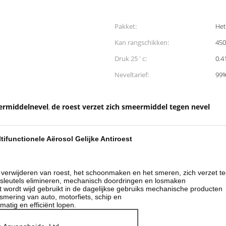
Pakket:
Het
Kan rangschikken:
45
Druk 25 ' c:
0.
Neveltarief:
99
eermiddelnevel
de roest verzet zich smeermiddel tegen nevel
,
ifunctionele Aërosol Gelijke Antiroest
t verwijderen van roest, het schoonmaken en het smeren, zich verzet te
rsleutels elimineren, mechanisch doordringen en losmaken
et wordt wijd gebruikt in de dagelijkse gebruiks mechanische producten
 smering van auto, motorfiets, schip en
atig en efficiënt lopen.