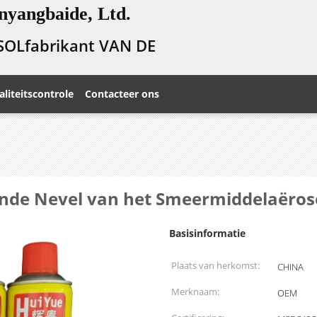
nyangbaide, Ltd.
SOLfabrikant VAN DE
liteitscontrole
Contacteer ons
ende Nevel van het Smeermiddelaëros
Basisinformatie
Plaats van herkomst:
CHINA
Merknaam:
OEM