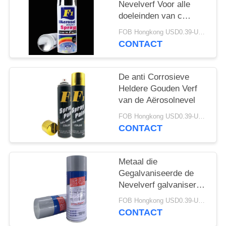
Nevelverf Voor alle
doeleinden van c
400ML F1
FOB Hongkong USD0.39-USD0.59 per piece MOQ:12000pcs/500ctns
CONTACT
De anti Corrosieve
Heldere Gouden Verf
van de Aërosolnevel
FOB Hongkong USD0.39-USD0.59 per piece MOQ:12000pcs/500ctns
CONTACT
Metaal die
Gegalvaniseerde de
Nevelverf galvaniseren
van het Zinkaërosol
FOB Hongkong USD0.39-USD0.59 per piece MOQ:12000pcs/500ctns
CONTACT