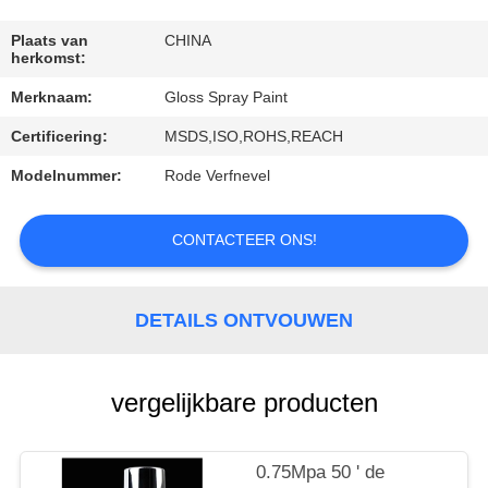
CONTACTEER
ONS
Plaats van
CHINA
herkomst:
Merknaam:
Gloss Spray Paint
VERZOEK
Certificering:
MSDS,ISO,ROHS,REACH
OM
EEN
Modelnummer:
Rode Verfnevel
CITAAT
CONTACTEER ONS!
DETAILS ONTVOUWEN
vergelijkbare producten
0.75Mpa 50 ' de