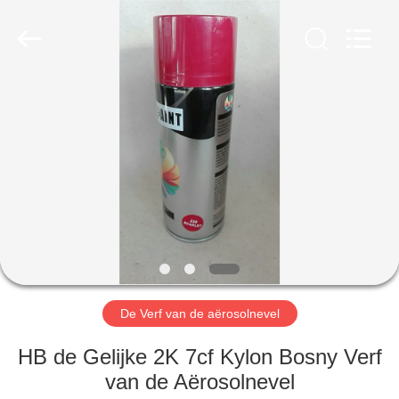
van
de
aërosolnevel
Leverancier.
Copyright
©
2020
-
HUIS
2024
aerosol-
spray-
paint.com.
All
PRODUCTEN
Rights
Reserved.
ONGEVEER
ONS
FABRIEKSREIS
De Verf van de aërosolnevel
KWALITEITSCONTROLE
HB de Gelijke 2K 7cf Kylon Bosny Verf
van de Aërosolnevel