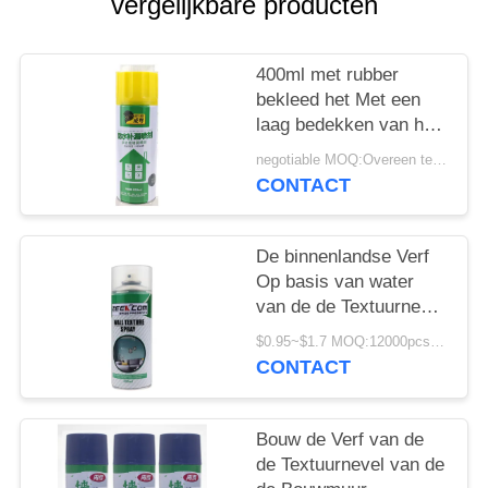
vergelijkbare producten
400ml met rubber
bekleed het Met een
laag bedekken van het
Aërosolverf van de
negotiable MOQ:Overeen te komen
Lekkurk
CONTACT
De binnenlandse Verf
Op basis van water
van de de Textuurnevel
van de Plafondmuur
$0.95~$1.7 MOQ:12000pcs/1000ctns
CONTACT
Bouw de Verf van de
de Textuurnevel van de