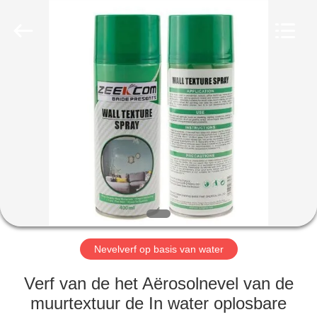
van
de
aërosolnevel
Leverancier.
Copyright
©
2020
-
HUIS
2025
aerosol-
spray-
paint.com.
All
PRODUCTEN
Rights
Reserved.
ONGEVEER
ONS
FABRIEKSREIS
Nevelverf op basis van water
KWALITEITSCONTROLE
Verf van de het Aërosolnevel van de
muurtextuur de In water oplosbare