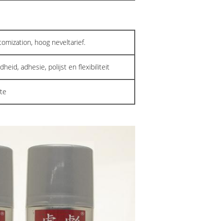
omization, hoog neveltarief.
id, adhesie, polijst en flexibiliteit
kte