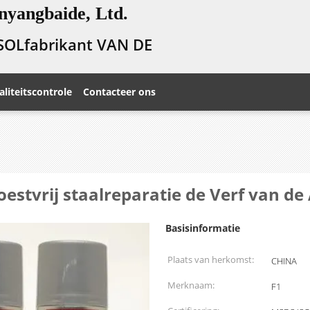
nyangbaide, Ltd.
SOLfabrikant VAN DE
liteitscontrole
Contacteer ons
estvrij staalreparatie de Verf van de
Basisinformatie
Plaats van herkomst:
CHINA
Merknaam:
F1