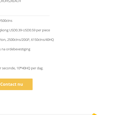
O,ROHS,REACH
/500ctns
kong USD0.39-USD0.59 per piece
rton, 2500ctns/20GP, 6150ctns/40HQ
 na ordebevestiging
er seconde, 10*40HQ per dag.
Contact nu