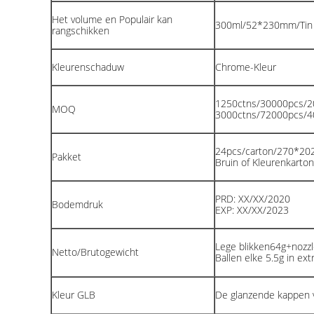
Het volume en Populair kan
300ml/52*230mm/Tin
rangschikken
Kleurenschaduw
Chrome-Kleur
1250ctns/30000pcs/
MOQ
3000ctns/72000pcs/
24pcs/carton/270*2
Pakket
Bruin of Kleurenkarton
PRD: XX/XX/2020
Bodemdruk
EXP: XX/XX/2023
Lege blikken64g+nozzl
Netto/Brutogewicht
Ballen elke 5.5g in extr
Kleur GLB
De glanzende kappen 