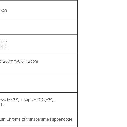
 kan
20GP
40HQ
02*207mm/0.0112cbm
e/valve 7.5g+ Kappen 7.2g=79g.
a.
van Chrome of transparante kappenoptie