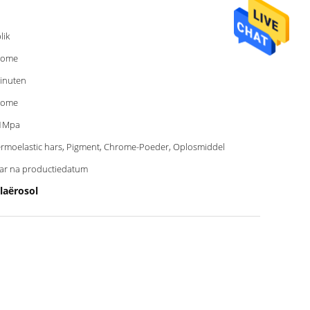
lik
rome
inuten
rome
41Mpa
rmoelastic hars, Pigment, Chrome-Poeder, Oplosmiddel
aar na productiedatum
alaërosol