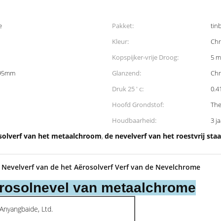
e
Pakket:
tinb
Kleur:
Ch
Kopspijker-vrije Droog:
5 m
195mm
Glanzend:
Ch
Druk 25 ' c:
0.
Hoofd Grondstof:
The
Houdbaarheid:
3 j
osolverf van het metaalchroom
de nevelverf van het roestvrij sta
,
Nevelverf van de het Aërosolverf Verf van de Nevelchrome
ërosolnevel van metaalchrome
Anyangbaide, Ltd.