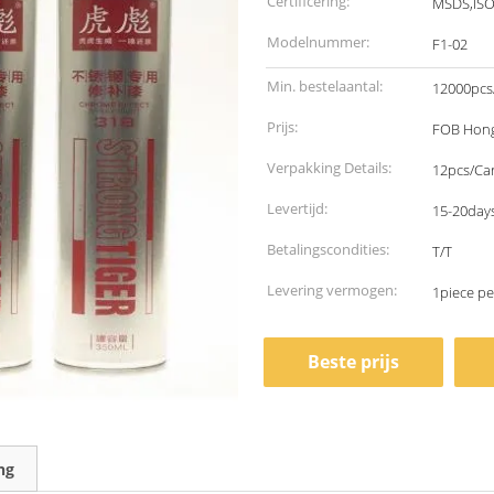
Certificering:
MSDS,IS
Modelnummer:
F1-02
Min. bestelaantal:
12000pcs
Prijs:
FOB Hong
Verpakking Details:
12pcs/Ca
Levertijd:
15-20days
Betalingscondities:
T/T
Levering vermogen:
1piece p
Beste prijs
ng