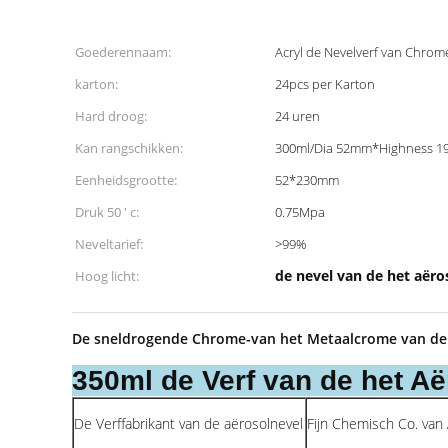
Goederennaam:
Acryl de Nevelverf van Chrom
karton:
24pcs per Karton
Hard droog:
24 uren
Kan rangschikken:
300ml/Dia 52mm*Highness 
Eenheidsgrootte:
52*230mm
Druk 50 ' c:
0.75Mpa
Neveltarief:
>99%
de nevel van de het aër
Hoog licht:
De sneldrogende Chrome-van het Metaalcrome van de 
350ml de Verf van de het A
De Verffabrikant van de aërosolnevel
Fijn Chemisch Co. van 